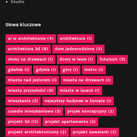
Studio
Słowa kluczowe
ai w architekturze
(4)
architektura
(1)
architektura 3d
(9)
dom jednorodzinny
(3)
domy na drzewach
(1)
domy w lesie
(1)
futuryzm
(3)
gdańsk
(1)
gdynia
(1)
góry
(1)
metro
(1)
miasta nad jeziorem
(1)
miasta na drzewach
(1)
miasta przyszłości
(6)
miasta w lasach
(1)
mieszkanie
(3)
najwyższy budynek w Europie
(1)
osiedle mieszkaniowe
(3)
projek koncepcyjny
(2)
projekt 3d
(12)
projekt apartamentu
(2)
projekt architektoniczny
(2)
projekt kawalerki
(2)