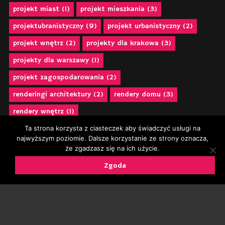
projekt miast
(1)
projekt mieszkania
(3)
projektubranistyczny
(9)
projekt urbanistyczny
(2)
projekt wnętrz
(2)
projekty dla krakowa
(3)
projekty dla warszawy
(1)
projekt zagospodarowania
(2)
renderingi architektury
(2)
rendery domu
(3)
rendery wnętrz
(1)
sztuczna inteligencja w projektowaniu
(10)
Ta strona korzysta z ciasteczek aby świadczyć usługi na
najwyższym poziomie. Dalsze korzystanie ze strony oznacza,
urbanistyka
(7)
urban planning
(6)
że zgadzasz się na ich użycie.
wieżowiec w Krakowie
(1)
wizualizacje
(1)
Zgoda
wizualizacje architektoniczne
(14)
wizualizacje biurowca
(1)
wizualizacje domu
(3)
wizualizacje mieszkań
(2)