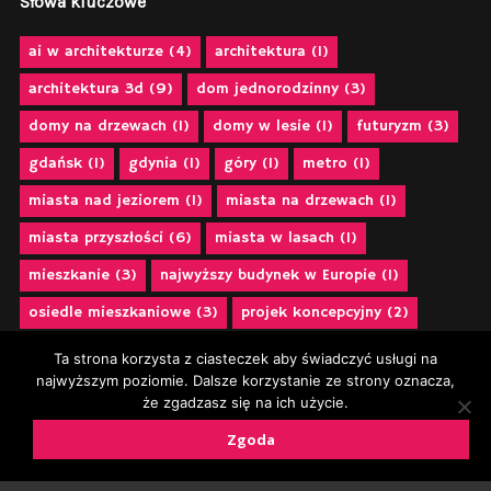
Słowa kluczowe
ai w architekturze
(4)
architektura
(1)
architektura 3d
(9)
dom jednorodzinny
(3)
domy na drzewach
(1)
domy w lesie
(1)
futuryzm
(3)
gdańsk
(1)
gdynia
(1)
góry
(1)
metro
(1)
miasta nad jeziorem
(1)
miasta na drzewach
(1)
miasta przyszłości
(6)
miasta w lasach
(1)
mieszkanie
(3)
najwyższy budynek w Europie
(1)
osiedle mieszkaniowe
(3)
projek koncepcyjny
(2)
projekt 3d
(12)
projekt apartamentu
(2)
Ta strona korzysta z ciasteczek aby świadczyć usługi na
najwyższym poziomie. Dalsze korzystanie ze strony oznacza,
projekt architektoniczny
(2)
projekt kawalerki
(2)
że zgadzasz się na ich użycie.
projekt miast
(1)
projekt mieszkania
(3)
Zgoda
projektubranistyczny
(9)
projekt urbanistyczny
(2)