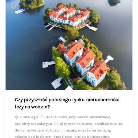
Czy przyszłość polskiego rynku nieruchomości
leży na wodzie?
2 lata ago
Aktualności
,
najnowsze wizualizacje
,
projekty urbanistyka
ai w architekturze
,
architektura 3d
,
domy na wodzie
,
futuryzm
,
mazury
,
miasta na wodzie
,
miasta nad jeziorem
,
pojezierze
,
projek koncepcyjny
,