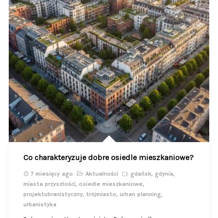
Co charakteryzuje dobre osiedle mieszkaniowe?
7 miesięcy ago
Aktualności
gdańsk
,
gdynia
,
miasta przyszłości
,
osiedle mieszkaniowe
,
projektubranistyczny
,
trójmiasto
,
urban planning
,
urbanistyka