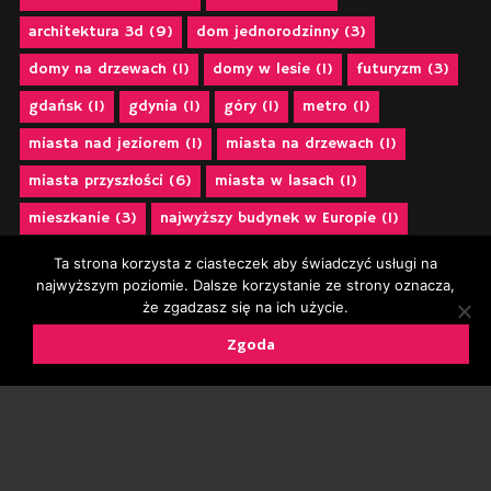
architektura 3d
(9)
dom jednorodzinny
(3)
domy na drzewach
(1)
domy w lesie
(1)
futuryzm
(3)
gdańsk
(1)
gdynia
(1)
góry
(1)
metro
(1)
miasta nad jeziorem
(1)
miasta na drzewach
(1)
miasta przyszłości
(6)
miasta w lasach
(1)
mieszkanie
(3)
najwyższy budynek w Europie
(1)
osiedle mieszkaniowe
(3)
projek koncepcyjny
(2)
Ta strona korzysta z ciasteczek aby świadczyć usługi na
najwyższym poziomie. Dalsze korzystanie ze strony oznacza,
projekt 3d
(12)
projekt apartamentu
(2)
że zgadzasz się na ich użycie.
projekt architektoniczny
(2)
projekt kawalerki
(2)
Zgoda
projekt miast
(1)
projekt mieszkania
(3)
projektubranistyczny
(9)
projekt urbanistyczny
(2)
projekt wnętrz
(2)
projekty dla krakowa
(3)
projekty dla warszawy
(1)