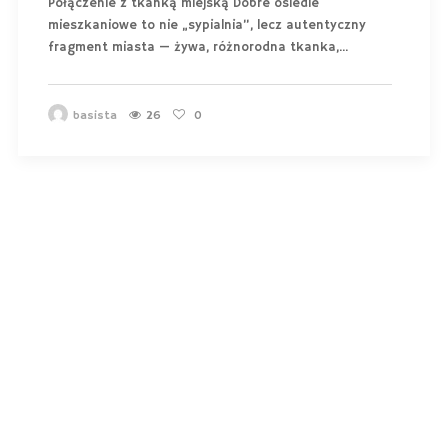
Połączenie z tkanką miejską Dobre osiedle
mieszkaniowe to nie „sypialnia”, lecz autentyczny
fragment miasta — żywa, różnorodna tkanka,...
basista
26
0