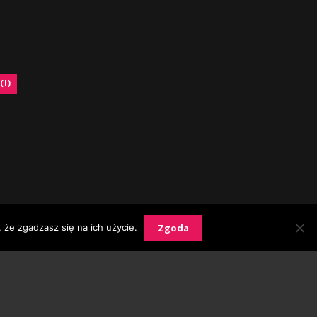
(1)
Zgoda
 że zgadzasz się na ich użycie.