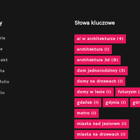
y
Słowa kluczowe
ria
ai w architekturze
(4)
e
architektura
(1)
takt
architektura 3d
(9)
dom jednorodzinny
(3)
ta
domy na drzewach
(1)
folio
domy w lesie
(1)
futuryzm
(
io
gdańsk
(1)
gdynia
(1)
gór
metro
(1)
miasta nad jeziorem
(1)
miasta na drzewach
(1)