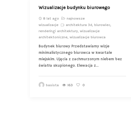
Wizualizacje budynku biurowego
8 lat ago
najnowsze
wizualizacje
architektura 3d
,
biurowiec
,
renderingi architektury
,
wizualizacje
architektoniczne
,
wizualizacje biurowca
Budynek biurowy Przedstawiamy wizje
minimalistycznego biurowca w kwartale
miejskim. Ujęcia z zachmurzonym niebem bez
światła skupionego. Elewacja z...
basista
163
0