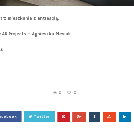
trz mieszkania z antresolą.
:
AK Projects – Agnieszka Plesiak
ts
0
0
acebook
Twitter