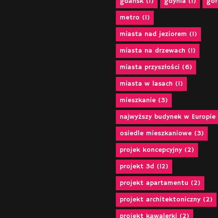
gdańsk
(1)
gdynia
(1)
gór
metro
(1)
miasta nad jeziorem
(1)
miasta na drzewach
(1)
miasta przyszłości
(6)
miasta w lasach
(1)
mieszkanie
(3)
najwyższy budynek w Europie
osiedle mieszkaniowe
(3)
projek koncepcyjny
(2)
projekt 3d
(12)
projekt apartamentu
(2)
projekt architektoniczny
(2)
projekt kawalerki
(2)