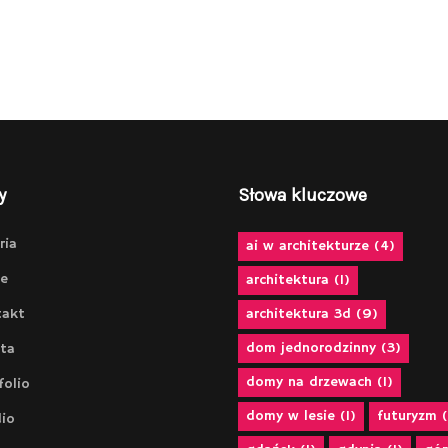
y
Słowa kluczowe
ria
ai w architekturze
(4)
e
architektura
(1)
takt
architektura 3d
(9)
dom jednorodzinny
(3)
ta
domy na drzewach
(1)
folio
domy w lesie
(1)
futuryzm
(
io