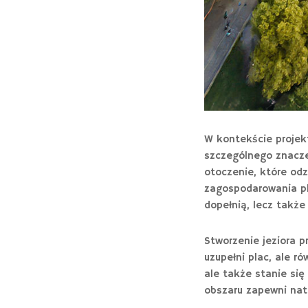
W kontekście projek
szczególnego znaczen
otoczenie, które odz
zagospodarowania pla
dopełnią, lecz także
Stworzenie jeziora p
uzupełni plac, ale ró
ale także stanie si
obszaru zapewni natu