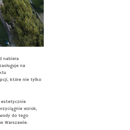
d nabiera
zasługuje na
ktu
ji, które nie tylko
o estetycznie
przyciągnie wzrok,
 wody do tego
 w Warszawie.