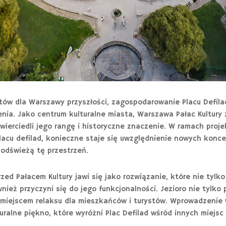
tów dla Warszawy przyszłości, zagospodarowanie Placu Defila
ia. Jako centrum kulturalne miasta, Warszawa Pałac Kultury 
wierciedli jego rangę i historyczne znaczenie. W ramach proje
cu defilad, konieczne staje się uwzględnienie nowych koncepc
 odświeżą tę przestrzeń.
rzed Pałacem Kultury jawi się jako rozwiązanie, które nie tylk
wnież przyczyni się do jego funkcjonalności. Jezioro nie tylko 
ę miejscem relaksu dla mieszkańców i turystów. Wprowadzenie
ralne piękno, które wyróżni Plac Defilad wśród innych miejsc