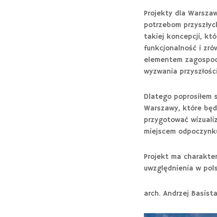
Projekty dla Warsza
potrzebom przyszłych
takiej koncepcji, któ
funkcjonalność i zr
elementem zagospoda
wyzwania przyszłości
Dlatego poprosiłem 
Warszawy, które będz
przygotować wizualiz
miejscem odpoczynku,
Projekt ma charakte
uwzględnienia w pols
arch. Andrzej Basist