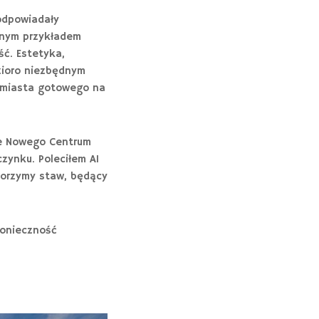
odpowiadały
alnym przykładem
ść. Estetyka,
zioro niezbędnym
 miasta gotowego na
je Nowego Centrum
zynku. Poleciłem AI
tworzymy staw, będący
konieczność