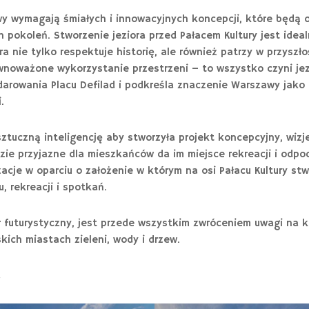
wy wymagają śmiałych i innowacyjnych koncepcji, które będą 
 pokoleń. Stworzenie jeziora przed Pałacem Kultury jest ide
ra nie tylko respektuje historię, ale również patrzy w przyszło
ównoważone wykorzystanie przestrzeni – to wszystko czyni je
rowania Placu Defilad i podkreśla znaczenie Warszawy jako
.
sztuczną inteligencję aby stworzyła projekt koncepcyjny, wiz
ie przyjazne dla mieszkańców da im miejsce rekreacji i odpoc
acje w oparciu o założenie w którym na osi Pałacu Kultury s
 rekreacji i spotkań.
r futurystyczny, jest przede wszystkim zwróceniem uwagi na 
kich miastach zieleni, wody i drzew.
a