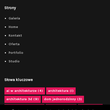
Strony
Galeria
Home
Kontakt
Oferta
Portfolio
Studio
Słowa kluczowe
ai w architekturze
(4)
architektura
(1)
architektura 3d
(9)
dom jednorodzinny
(3)
domy na drzewach
(1)
domy w lesie
(1)
futuryzm
(3)