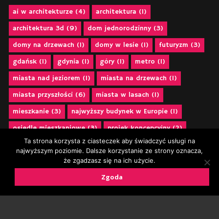
ai w architekturze
(4)
architektura
(1)
architektura 3d
(9)
dom jednorodzinny
(3)
domy na drzewach
(1)
domy w lesie
(1)
futuryzm
(3)
gdańsk
(1)
gdynia
(1)
góry
(1)
metro
(1)
miasta nad jeziorem
(1)
miasta na drzewach
(1)
miasta przyszłości
(6)
miasta w lasach
(1)
mieszkanie
(3)
najwyższy budynek w Europie
(1)
osiedle mieszkaniowe
(3)
projek koncepcyjny
(2)
Ta strona korzysta z ciasteczek aby świadczyć usługi na
projekt 3d
(12)
projekt apartamentu
(2)
najwyższym poziomie. Dalsze korzystanie ze strony oznacza,
że zgadzasz się na ich użycie.
projekt architektoniczny
(2)
projekt kawalerki
(2)
Zgoda
projekt miast
(1)
projekt mieszkania
(3)
projektubranistyczny
(9)
projekt urbanistyczny
(2)
projekt wnętrz
(2)
projekty dla krakowa
(3)