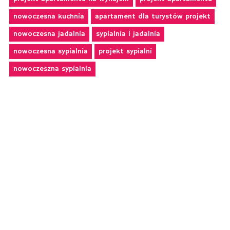
nowoczesna kuchnia
apartament dla turystów projekt
nowoczesna jadalnia
sypialnia i jadalnia
nowoczesna sypialnia
projekt sypialni
nowoczeszna sypialnia