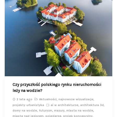
Czy przyszłość polskiego rynku nieruchomości
leży na wodzie?
2 lata ago
Aktualności
,
najnowsze wizualizacje
,
projekty urbanistyka
ai w architekturze
,
architektura 3d
,
domy na wodzie
,
futuryzm
,
mazury
,
miasta na wodzie
,
miasta nad jeziorem
,
pojezierze
,
projek koncepcyjny
,