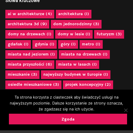
Słowa kluczowe
ai w architekturze
(4)
architektura
(1)
architektura 3d
(9)
dom jednorodzinny
(3)
domy na drzewach
(1)
domy w lesie
(1)
futuryzm
(3)
gdańsk
(1)
gdynia
(1)
góry
(1)
metro
(1)
miasta nad jeziorem
(1)
miasta na drzewach
(1)
miasta przyszłości
(6)
miasta w lasach
(1)
mieszkanie
(3)
najwyższy budynek w Europie
(1)
osiedle mieszkaniowe
(3)
projek koncepcyjny
(2)
projekt 3d
(12)
projekt apartamentu
(2)
Ta strona korzysta z ciasteczek aby świadczyć usługi na
najwyższym poziomie. Dalsze korzystanie ze strony oznacza,
projekt architektoniczny
(2)
projekt kawalerki
(2)
że zgadzasz się na ich użycie.
projekt miast
(1)
projekt mieszkania
(3)
Zgoda
projektubranistyczny
(9)
projekt urbanistyczny
(2)