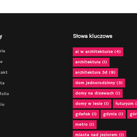
y
Słowa kluczowe
ria
ai w architekturze
(4)
e
architektura
(1)
takt
architektura 3d
(9)
dom jednorodzinny
(3)
ta
domy na drzewach
(1)
folio
domy w lesie
(1)
futuryzm
(
io
gdańsk
(1)
gdynia
(1)
gór
metro
(1)
miasta nad jeziorem
(1)