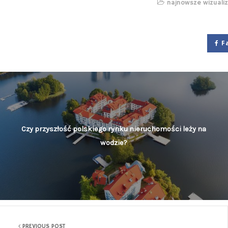
najnowsze wizualiz
F
Czy przyszłość polskiego rynku nieruchomości leży na
wodzie?
PREVIOUS POST