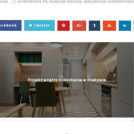
acje
architektura 3d
,
budynek biurowy
,
wizualizacje architektonic
acebook
Twitter
Projekt wnętrz mieszkania w Krakowie