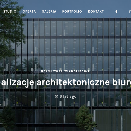
STUDIO
OFERTA
GALERIA
PORTFOLIO
KONTAKT
NAJNOWSZE WIZUALIZACJE
alizacje architektoniczne biu
8 lat ago