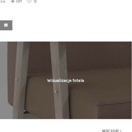
zne
107
0
Wizualizacje fotela
NEXT POST